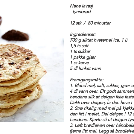
Nane lavasj
- tynnbrød
12 stk / 80 minutter
Ingredienser:
700 g siktet hvetemel (ca. 1 l)
1,5 ts salt
1 ts sukker
1 pakke gjær
1 ss karve
5 dl lunket vann
Fremgangsmåte:
1. Bland mel, salt, sukker, gjær o
4 dl vann over. Elt godt sammen. 
hendene slik at deigen ikke fes
Dekk over deigen, la den heve i 
2. Strø rikelig med mel på kjøk
den litt i melet. Del deigen i 12
hendene. Kjevle så ut deigen tyn
3. Løft brødleiven over håndbake
fjerne litt mel. Legg så brødleiv