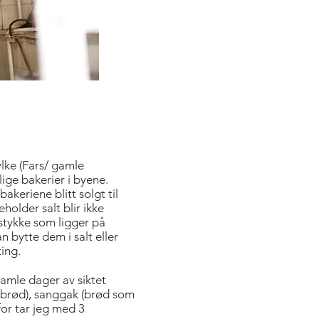
ylke (Fars/ gamle
ige bakerier i byene.
akeriene blitt solgt til
holder salt blir ikke
ødstykke som ligger på
 bytte dem i salt eller
 ting.
gamle dager av siktet
nbrød), sanggak (brød som
for tar jeg med 3