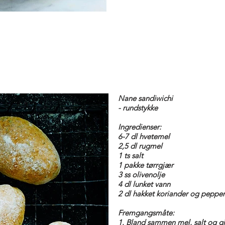
Nane sandiwichi
- rundstykke
Ingredienser:
6-7 dl hvetemel
2,5 dl rugmel
1 ts salt
1 pakke tørrgjær
3 ss olivenolje
4 dl lunket vann
2 dl hakket koriander og pepper
Fremgangsmåte:
1. Bland sammen mel, salt og g