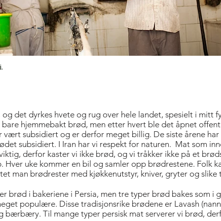
.
, og det dyrkes hvete og rug over hele landet, spesielt i mitt f
t bare hjemmebakt brød, men etter hvert ble det åpnet offentl
r vært subsidiert og er derfor meget billig. De siste årene har b
ødet subsidiert. I Iran har vi respekt for naturen. Mat som inne
viktig, derfor kaster vi ikke brød, og vi tråkker ikke på et br
p. Hver uke kommer en bil og samler opp brødrestene. Folk kan
tet man brødrester med kjøkkenutstyr, kniver, gryter og slike
r brød i bakeriene i Persia, men tre typer brød bakes som i 
meget populære. Disse tradisjonsrike brødene er Lavash (nan
g bærbæry. Til mange typer persisk mat serverer vi brød, der