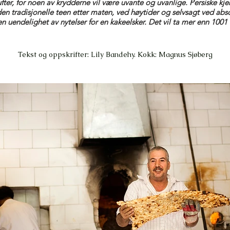
ter, for noen av krydderne vil være uvante og uvanlige. Persiske kjek
en tradisjonelle teen etter maten, ved høytider og selvsagt ved abs
en uendelighet av nytelser for en kakeelsker. Det vil ta mer enn 100
Tekst og oppskrifter: Lily Bandehy. Kokk: Magnus Sjøberg