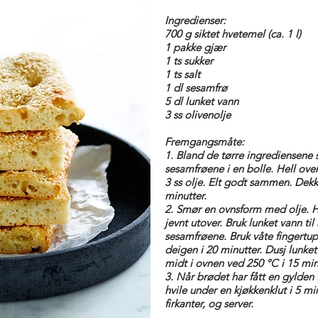
Ingredienser:
700 g siktet hvetemel (ca. 1 l)
1 pakke gjær
1 ts sukker
1 ts salt
1 dl sesamfrø
5 dl lunket vann
3 ss olivenolje
Fremgangsmåte:
1. Bland de tørre ingrediensen
sesamfrøene i en bolle. Hell over
3 ss olje. Elt godt sammen. Dekk
minutter.
2. Smør en ovnsform med olje. H
jevnt utover. Bruk lunket vann til
sesamfrøene. Bruk våte fingertup
deigen i 20 minutter. Dusj lunke
midt i ovnen ved 250 °C i 15 min
3. Når brødet har fått en gylden 
hvile under en kjøkkenklut i 5 mi
firkanter, og server.