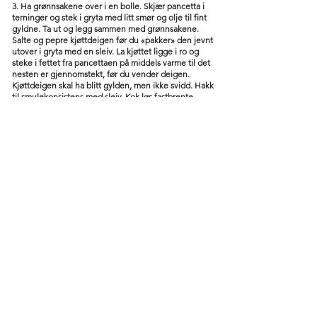
3. Ha grønnsakene over i en bolle. Skjær pancetta i
terninger og stek i gryta med litt smør og olje til fint
gyldne. Ta ut og legg sammen med grønnsakene.
Salte og pepre kjøttdeigen før du «pakker» den jevnt
utover i gryta med en sleiv. La kjøttet ligge i ro og
steke i fettet fra pancettaen på middels varme til det
nesten er gjennomstekt, før du vender deigen.
Kjøttdeigen skal ha blitt gylden, men ikke svidd. Hakk
til smulekonsistens med sleiv. Kok løs fastbrente
godsaker i gryta med en ny skvett vin.
4. Ha grønnsakene og pancettaen tilbake i gryta. Ha i
melken. Rør rundt og pass på at melken ikke svir seg.
La det småkoke forsiktig til melken nesten er helt
fordampet. Rør inn et par kjappe rasp revet
muskatnøtt.
5. Ha i vinen og kraften. Same procedure: La koke inn
til det nesten ikke er væske igjen.
6. Kutt av stilkfestet på cherrytomatene. Ha tomatene
et halvt minutt i kokende vann og trekk av skinnet. (Vi
vil ikke ha de tynne skinnene flytende rundt i ferdig
saus.) Ha tomatene i gryta sammen med en teskje
sukker og la surre noen minutter på svak varme før du
har i boksetomatene sammen med urtene og
laubærbladet.