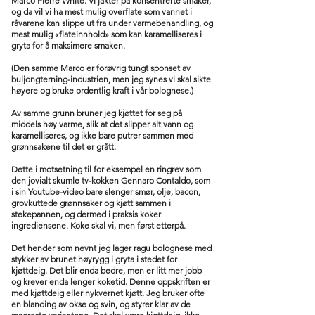
Marco Pierre White. Vi jakter på konsentrerte smaker,
og da vil vi ha mest mulig overflate som vannet i
råvarene kan slippe ut fra under varmebehandling, og
mest mulig «flateinnhold» som kan karamelliseres i
gryta for å maksimere smaken.
(Den samme Marco er forøvrig tungt sponset av
buljongterning-industrien, men jeg synes vi skal sikte
høyere og bruke ordentlig kraft i vår bolognese.)
Av samme grunn bruner jeg kjøttet for seg på
middels høy varme, slik at det slipper alt vann og
karamelliseres, og ikke bare putrer sammen med
grønnsakene til det er grått.
Dette i motsetning til for eksempel en ringrev som
den jovialt skumle tv-kokken Gennaro Contaldo, som
i sin Youtube-video bare slenger smør, olje, bacon,
grovkuttede grønnsaker og kjøtt sammen i
stekepannen, og dermed i praksis koker
ingrediensene. Koke skal vi, men først etterpå.
Det hender som nevnt jeg lager ragu bolognese med
stykker av brunet høyrygg i gryta i stedet for
kjøttdeig. Det blir enda bedre, men er litt mer jobb
og krever enda lenger koketid. Denne oppskriften er
med kjøttdeig eller nykvernet kjøtt. Jeg bruker ofte
en blanding av okse og svin, og styrer klar av de