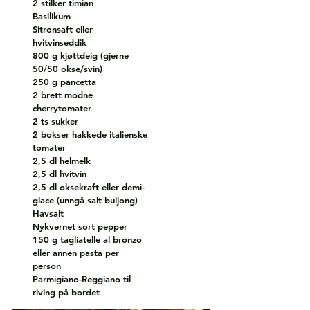
2 stilker timian
Basilikum
Sitronsaft eller
hvitvinseddik
800 g kjøttdeig (gjerne
50/50 okse/svin)
250 g pancetta
2 brett modne
cherrytomater
2 ts sukker
2 bokser hakkede italienske
tomater
2,5 dl helmelk
2,5 dl hvitvin
2,5 dl oksekraft eller demi-
glace (unngå salt buljong)
Havsalt
Nykvernet sort pepper
150 g tagliatelle al bronzo
eller annen pasta per
person
Parmigiano-Reggiano til
riving på bordet