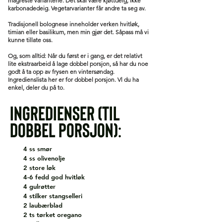
magreste variantene. Det skal være kjøttdeig, ikke
karbonadedeig. Vegetarvarianter får andre ta seg av.
Tradisjonell bolognese inneholder verken hvitløk,
timian eller basilikum, men min gjør det. Såpass må vi
kunne tillate oss.
Og, som alltid: Når du først er i gang, er det relativt
lite ekstraarbeid å lage dobbel porsjon, så har du noe
godt å ta opp av frysen en vintersøndag.
Ingredienslista her er for dobbel porsjon. Vl du ha
enkel, deler du på to.
Ingredienser (til
dobbel porsjon):
4 ss smør
4 ss olivenolje
2 store løk
4-6 fedd god hvitløk
4 gulrøtter
4 stilker stangselleri
2 laubærblad
2 ts tørket oregano