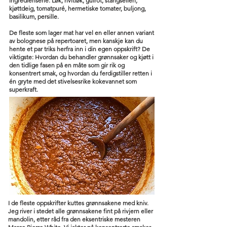
ingrediensene: Løk, hvitløk, gulrot, stangselleri,
kjøttdeig, tomatpuré, hermetiske tomater, buljong,
basilikum, persille.
De fleste som lager mat har vel en eller annen variant
av bolognese på repertoaret, men kanskje kan du
hente et par triks herfra inn i din egen oppskrift? De
viktigste: Hvordan du behandler grønnsaker og kjøtt i
den tidlige fasen på en måte som gir rik og
konsentrert smak, og hvordan du ferdigstiller retten i
én gryte med det stivelsesrike kokevannet som
superkraft.
I de fleste oppskrifter kuttes grønnsakene med kniv.
Jeg river i stedet alle grønnsakene fint på rivjern eller
mandolin, etter råd fra den eksentriske mesteren