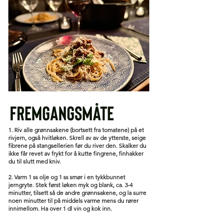
Fremgangsmåte
1. Riv alle grønnsakene (bortsett fra tomatene) på et
rivjern, også hvitløken. Skrell av av de ytterste, seige
fibrene på stangsellerien før du river den. Skalker du
ikke får revet av frykt for å kutte fingrene, finhakker
du til slutt med kniv.
2. Varm 1 ss olje og 1 ss smør i en tykkbunnet
jerngryte. Stek først løken myk og blank, ca. 3-4
minutter, tilsett så de andre grønnsakene, og la surre
noen minutter til på middels varme mens du rører
innimellom. Ha over 1 dl vin og kok inn.