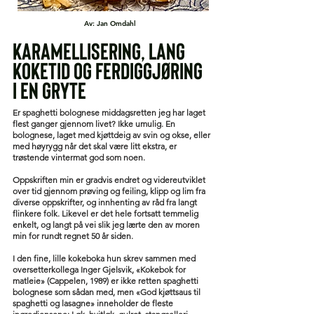
Av: Jan Omdahl
Karamellisering, lang
koketid og ferdiggjøring
i en Gryte
Er spaghetti bolognese middagsretten jeg har laget
flest ganger gjennom livet? Ikke umulig. En
bolognese, laget med kjøttdeig av svin og okse, eller
med høyrygg når det skal være litt ekstra, er
trøstende vintermat god som noen.
Oppskriften min er gradvis endret og videreutviklet
over tid gjennom prøving og feiling, klipp og lim fra
diverse oppskrifter, og innhenting av råd fra langt
flinkere folk. Likevel er det hele fortsatt temmelig
enkelt, og langt på vei slik jeg lærte den av moren
min for rundt regnet 50 år siden.
I den fine, lille kokeboka hun skrev sammen med
oversetterkollega Inger Gjelsvik, «Kokebok for
matleie» (Cappelen, 1989) er ikke retten spaghetti
bolognese som sådan med, men «God kjøttsaus til
spaghetti og lasagne» inneholder de fleste