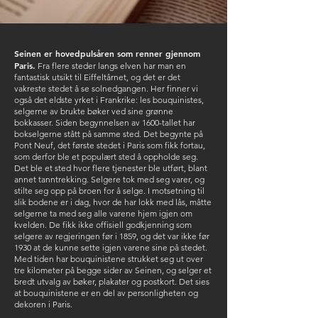
Seinen er hovedpulsåren som renner gjennom
Paris.
Fra flere steder langs elven har man en
fantastisk utsikt til Eiffeltårnet, og det er det
vakreste stedet å se solnedgangen. Her finner vi
også det eldste yrket i Frankrike: les bouquinistes,
selgerne av brukte bøker ved sine grønne
bokkasser. Siden begynnelsen av 1600-tallet har
bokselgerne stått på samme sted. Det begynte på
Pont Neuf, det første stedet i Paris som fikk fortau,
som derfor ble et populært sted å oppholde seg.
Det ble et sted hvor flere tjenester ble utført, blant
annet tanntrekking. Selgere tok med seg varer, og
stilte seg opp på broen for å selge. I motsetning til
slik bodene er i dag, hvor de har lokk med lås, måtte
selgerne ta med seg alle varene hjem igjen om
kvelden. De fikk ikke offisiell godkjenning som
selgere av regjeringen før i 1859, og det var ikke før
1930 at de kunne sette igjen varene sine på stedet.
Med tiden har bouquinistene strukket seg ut over
tre kilometer på begge sider av Seinen, og selger et
bredt utvalg av bøker, plakater og postkort. Det sies
at bouquinistene er en del av personligheten og
dekoren i Paris.