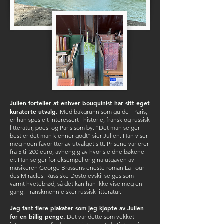
Julien forteller at enhver bouquinist har sitt eget
kuraterte utvalg.
Med bakgrunn som guide i Paris,
er han spesielt interessert i historie, fransk og russisk
litteratur, poesi og Paris som by. “Det man selger
best er det man kjenner godt” sier Julien. Han viser
meg noen favoritter av utvalget sitt. Prisene varierer
fra 5 til 200 euro, avhengig av hvor sjeldne bøkene
er. Han selger for eksempel originalutgaven av
musikeren George Brassens eneste roman La Tour
des Miracles. Russiske Dostojevskij selges som
varmt hvetebrød, så det kan han ikke vise meg en
gang. Franskmenn elsker russisk litteratur.
Jeg fant flere plakater som jeg kjøpte av Julien
for en billig penge.
Det var dette som vekket