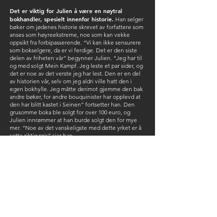
Det er viktig for Julien å være en nøytral
bokhandler, spesielt innenfor historie.
Han selger
bøker om jødenes historie skrevet av forfattere som
anses som høyreekstreme, noe som kan vekke
oppsikt fra forbipasserende. “Vi kan ikke sensurere
som bokselgere, da er vi ferdige. Det er den siste
delen av friheten vår” begynner Julien. “Jeg har til
og med solgt Mein Kampf. Jeg leste et par sider, og
det er noe av det verste jeg har lest. Den er en del
av historien vår, selv om jeg aldri ville hatt den i
egen bokhylle. Jeg måtte derimot gjemme den bak
andre bøker, for andre bouquinister har opplevd at
den har blitt kastet i Seinen” fortsetter han. Den
grusomme boka ble solgt for over 100 euro, og
Julien innrømmer at han burde solgt den for mye
mer. “Noe av det vanskeligste med dette yrket er å
sette riktig pris” sier han.
Et utvalg av franske
klassikere