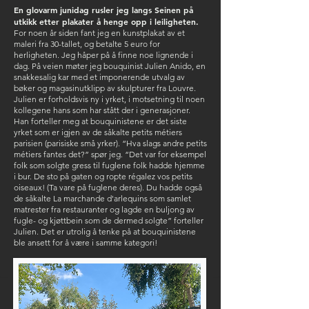
En glovarm junidag rusler jeg langs Seinen på
utkikk etter plakater å henge opp i leiligheten.
For noen år siden fant jeg en kunstplakat av et
maleri fra 30-tallet, og betalte 5 euro for
herligheten. Jeg håper på å finne noe lignende i
dag. På veien møter jeg bouquinist Julien Anido, en
snakkesalig kar med et imponerende utvalg av
bøker og magasinutklipp av skulpturer fra Louvre.
Julien er forholdsvis ny i yrket, i motsetning til noen
kollegene hans som har stått der i generasjoner.
Han forteller meg at bouquinistene er det siste
yrket som er igjen av de såkalte petits métiers
parisien (parisiske små yrker). “Hva slags andre petits
métiers fantes det?” spør jeg. “Det var for eksempel
folk som solgte gress til fuglene folk hadde hjemme
i bur. De sto på gaten og ropte régalez vos petits
oiseaux! (Ta vare på fuglene deres). Du hadde også
de såkalte La marchande d'arlequins som samlet
matrester fra restauranter og lagde en buljong av
fugle- og kjøttbein som de dermed solgte” forteller
Julien. Det er utrolig å tenke på at bouquinistene
ble ansett for å være i samme kategori!