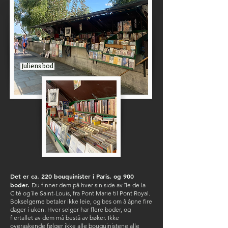
Juliens bod
Det er ca. 220 bouquinister i Paris, og 900
boder.
Du finner dem på hver sin side av île de la
Cité og île Saint-Louis, fra Pont Marie til Pont Royal.
Bokselgerne betaler ikke leie, og bes om å åpne fire
dager i uken. Hver selger har flere boder, og
flertallet av dem må bestå av bøker. Ikke
overaskende følger ikke alle bouquinistene alle