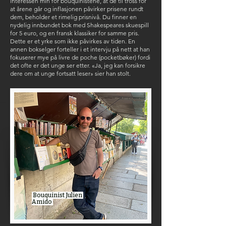
interessen min for bouquinistene, at de til tross for
at årene går og inflasjonen påvirker prisene rundt
dem, beholder et rimelig prisnivå. Du finner en
nydelig innbundet bok med Shakespeares skuespill
for 5 euro, og en fransk klassiker for samme pris.
Dette er et yrke som ikke påvirkes av tiden. En
annen bokselger forteller i et intervju på nett at han
fokuserer mye på livre de poche (pocketbøker) fordi
det ofte er det unge ser etter. «Ja, jeg kan forsikre
dere om at unge fortsatt leser» sier han stolt.
Bouquinist Julien
Amido