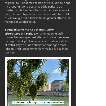
reglene, så i likhet med resten av Paris, kan du finne
mye rart. Kundene består av både parisere og
turister, og de handler oftest spontant ved et såkalt
coup de cœur (kjærlighet ved første blikk) fordi det
er vanskelig å finne tilbake til riktig bod i ettertid, da
mange ser veldig like ut.
Bouquinistene må ha det mest unike
arbeidsstedet i Paris.
De har en nydelig utsikt
utover Seinen og er beskyttet av frodige trær, men
har mye trafikk på den andre siden. Julien forteller
at trafikkstøyen er den største utfordringen med
jobben. «Når jeg kommer hjem må jeg full stillhet»
sier han.
Utsikten fra bouquinistenes «kontor»