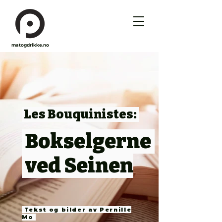
matogdrikke.no
Les Bouquinistes:
Bokselgerne
ved Seinen
Tekst og bilder av Pernille
Mo