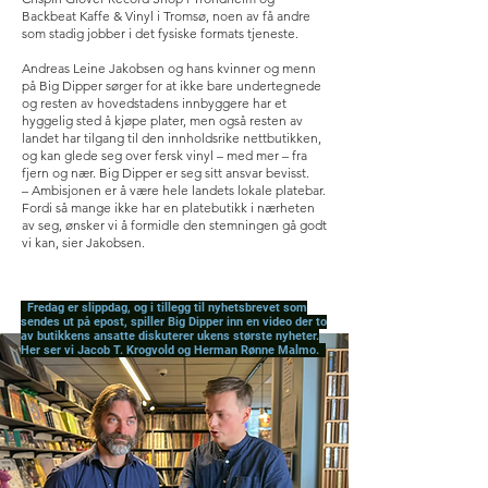
Backbeat Kaffe & Vinyl i Tromsø, noen av få andre
som stadig jobber i det fysiske formats tjeneste.
Andreas Leine Jakobsen og hans kvinner og menn
på Big Dipper sørger for at ikke bare undertegnede
og resten av hovedstadens innbyggere har et
hyggelig sted å kjøpe plater, men også resten av
landet har tilgang til den innholdsrike nettbutikken,
og kan glede seg over fersk vinyl – med mer – fra
fjern og nær. Big Dipper er seg sitt ansvar bevisst.
– Ambisjonen er å være hele landets lokale platebar.
Fordi så mange ikke har en platebutikk i nærheten
av seg, ønsker vi å formidle den stemningen gå godt
vi kan, sier Jakobsen.
Fredag er slippdag, og i tillegg til nyhetsbrevet som
sendes ut på epost, spiller Big Dipper inn en video der to
av butikkens ansatte diskuterer ukens største nyheter.
Her ser vi Jacob T. Krogvold og Herman Rønne Malmo.