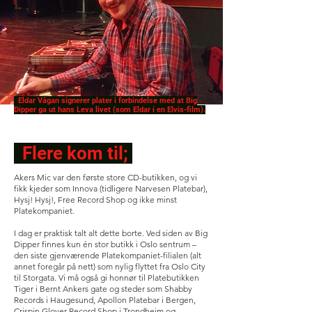
Eldar Vågan signerer plater i forbindelse med at Big
Dipper ga ut hans Leva livet (som Eldar i en Elvis-film).
Flere kom til;
Akers Mic var den første store CD-butikken, og vi
fikk kjeder som Innova (tidligere Narvesen Platebar),
Hysj! Hysj!, Free Record Shop og ikke minst
Platekompaniet.
I dag er praktisk talt alt dette borte. Ved siden av Big
Dipper finnes kun én stor butikk i Oslo sentrum –
den siste gjenværende Platekompaniet-filialen (alt
annet foregår på nett) som nylig flyttet fra Oslo City
til Storgata. Vi må også gi honnør til Platebutikken
Tiger i Bernt Ankers gate og steder som Shabby
Records i Haugesund, Apollon Platebar i Bergen,
Crispin Glover Record Shop i Trondheim og