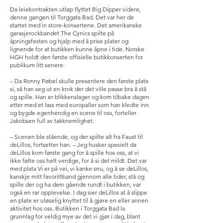
Da leiekontrakten utløp flyttet Big Dipper videre,
denne gangen til Torggata Bad. Det var her de
startet med in store-konsertene. Det amerikanske
garasjerockbandet The Cynics spilte på
åpningsfesten og hjalp med å prise plater og
lignende for at butikken kunne åpne i tide. Norske
HGH holdt den første offisielle butikkonserten for
publikum litt senere.
– Da Ronny Pøbel skulle presentere den første plata
si, så han seg ut en krok der det ville passe bra å stå
og spille. Han er blikkenslager og kom tilbake dagen
etter med et lass med europaller som han kledte inn
og bygde egenhendig en scene til oss, forteller
Jakobsen full av takknemlighet.
– Scenen ble stående, og der spilte alt fra Faust til
deLillos, fortsetter han. – Jeg husker spesielt da
deLillos kom første gang for å spille hos oss, at vi
ikke følte oss helt verdige, for å si det mildt. Det var
med plata Vi er på vei, vi kanke snu, og å se deLillos,
kanskje mitt favorittband gjennom alle tider, stå og
spille der og ha dem gående rundt i butikken, var
også en rar opplevelse. I dag sier deLillos at å slippe
en plate er uløselig knyttet til å gjøre en eller annen
aktivitet hos oss. Butikken i Torggata Bad la
grunnlag for veldig mye av det vi gjør i dag, blant