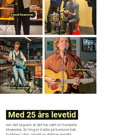
Daniel Kvammen
Ole Kirkeng
Geir Sundstøl
Med 25 års levetid
sier det seg selv at det har vært en humpete
tilværelse. En ting er å sitte på kontoret bak
butikken i dag, omgitt av dyktige ansatte,