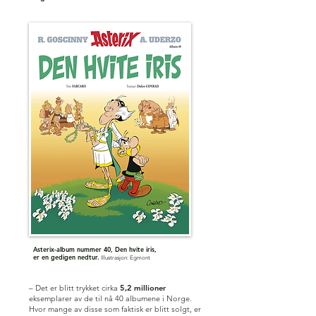
Asterix-album nummer 40, Den hvite iris,
er en gedigen nedtur.
Illustrasjon: Egmont
– Det er blitt trykket cirka
5,2 millioner
eksemplarer av de til nå 40 albumene i Norge.
Hvor mange av disse som faktisk er blitt solgt, er