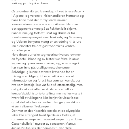
satt og jugde på en benk.
Ostefondue fikk jeg kjennskap til ved å lese Asterix
i Alpene, og varene til fiskehandleren Hermetix og
hans kone med det fortryllende navnet
Remouladine gjorde alle som ikke var klar over
det oppmerksomme på at fisk fort blir skjemt.
Sånn kunne jeg fortsatt. Mat og drikke er for
franskmenn synonymt med livet selv, og Goscinny
og Uderzo benyttet mang en anledning til å lure
inn elementer fra det gastronomiens verden i
fortellingene.
Hele dette burleske tegneserieuniverset rommer
en frydefull blanding av historiske fakta, blanke
løgner og grove overdrivelser, og, som vi også
har vært inne på, utallige metaelementer.
Selvfølgelig kunne det være krevende for en
tiåring uten tilgang til internett å sortere all
informasjonen og forstå hva som var korrekt og
hva som kanskje ikke var fullt så etterrettelig, men
det gikk ikke så aller verst. Asterix er full av
kontrafaktisk historiefortelling, men «alle» visste i
hvert fall at vikingene ikke herjet før Jesu fødsel
og at det ikke fantes tivolier den gangen slik som
vi ser i albumet Tvekampen.
Derimot er det historisk korrekt at de olympiske
leker ble arrangert hvert fjerde år i Hellas, at
romerne arrangerte gladiatorkamper og at Julius
Cæsar skulle bli myrdet av senatoren Marcus
Junius Brutus slik det henvises til ved flere