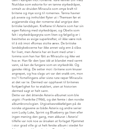
dem i kampen mot romerne. Våre venner blir med
Nutildax som eskorte for en tønne styrkedråper,
omtalt av druiden Miraculix som «mye kraft til
britene og mye sorg til romerne». Tønna havner
på avveie og innholdet flyter ut i Themsen før et
avgjørende slag der romerne skal angripe den
britiske landsbyen. Kreftene til Asterix som har sin
egen flakong med styrkedråper, og Obelix som
falt i styrkedråpegryta som liten og følgelig er i
besittelse av evige superkrefter, vil ikke være nok
til å stå imot «Romas stolte ære». De britiske
landsbybeboerne har ikke annet valg enn å slåss
for livet, men Asterix har en bunt med urter i
lomma som han har fått av Miraculix og ikke vet
hva er. Han får den lyse idé at blandet med varmt
vann, så kan de fungere som en styrkedrikk. Og
ganske riktig. De setter mot i britene som knuser
angrepet, og hva slags urt var det snakk om, mon
tro? I fortellingens aller siste rute røper Miraculix
at det var te. Dermed var opphavet til britenes
forkjærlighet for te etablert, uten at historien
dermed sagt er helt sann.
Dette var det åttende Asterix-albumet som ble
utgitt i Frankrike (1966), og det femte i den norske
albumkronologien. Utgivelsesrekkefølgen på de
norske utgavene av både Asterix og andre serier
som Lucky Luke, Sprint og Blueberry ga liten eller
ingen mening den gang, men akkurat i Asterix’
tilfelle var nok noe av årsaken at forlaget Hjemmet
i stor grad ville gi ut helt ferske album i stedet for