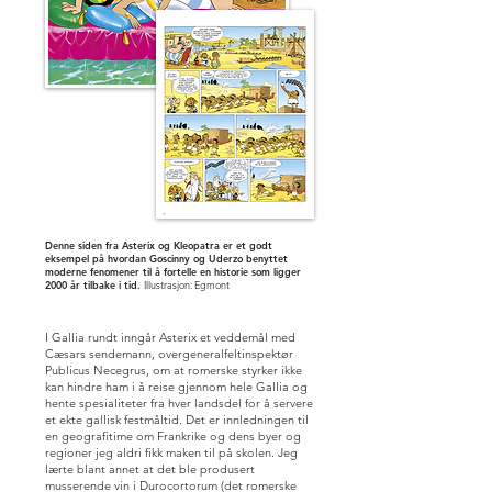
Denne siden fra Asterix og Kleopatra er et godt
eksempel på hvordan Goscinny og Uderzo benyttet
moderne fenomener til å fortelle en historie som ligger
2000 år tilbake i tid.
Illustrasjon: Egmont
I Gallia rundt inngår Asterix et veddemål med
Cæsars sendemann, overgeneralfeltinspektør
Publicus Necegrus, om at romerske styrker ikke
kan hindre ham i å reise gjennom hele Gallia og
hente spesialiteter fra hver landsdel for å servere
et ekte gallisk festmåltid. Det er innledningen til
en geografitime om Frankrike og dens byer og
regioner jeg aldri fikk maken til på skolen. Jeg
lærte blant annet at det ble produsert
musserende vin i Durocortorum (det romerske