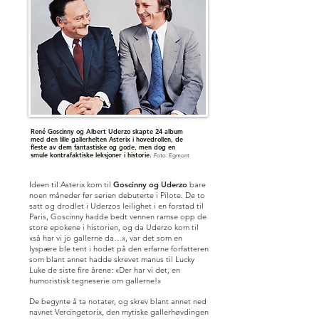
René Goscinny og Albert Uderzo skapte 24 album
med den lille gallerhelten Asterix i hovedrollen, de
fleste av dem fantastiske og gode, men dog en
smule kontrafaktiske leksjoner i historie.
Foto: Egmont
Ideen til Asterix kom til
Goscinny og Uderzo
bare
noen måneder før serien debuterte i Pilote. De to
satt og drodlet i Uderzos leilighet i en forstad til
Paris, Goscinny hadde bedt vennen ramse opp de
store epokene i historien, og da Uderzo kom til
«så har vi jo gallerne da…», var det som en
lyspære ble tent i hodet på den erfarne forfatteren
som blant annet hadde skrevet manus til Lucky
Luke de siste fire årene: «Der har vi det, en
humoristisk tegneserie om gallerne!»
De begynte å ta notater, og skrev blant annet ned
navnet Vercingetorix, den mytiske gallerhøvdingen