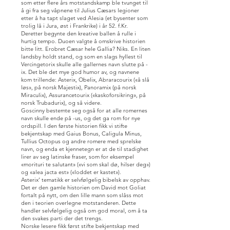
som etter flere års motstandskamp ble tvunget til
å gi fra seg våpnene til Julius Cæsars legioner
etter å ha tapt slaget ved Alesia (et bysenter som
trolig lå i Jura, øst i Frankrike) i år 52. f.Kr.
Deretter begynte den kreative ballen å rulle i
hurtig tempo. Duoen valgte å omskrive historien
bitte litt. Erobret Cæsar hele Gallia? Niks. En liten
landsby holdt stand, og som en slags hyllest til
Vercingetorix skulle alle gallernes navn slutte på -
ix. Det ble det mye god humor av, og navnene
kom trillende: Asterix, Obelix, Abraracourix («å slå
løs», på norsk Majestix), Panoramix (på norsk
Miraculix), Assurancetourix («kaskoforsikring», på
norsk Trubadurix), og så videre.
Goscinny bestemte seg også for at alle romernes
navn skulle ende på -us, og det ga rom for nye
ordspill. I den første historien fikk vi stifte
bekjentskap med Gaius Bonus, Caligula Minus,
Tullius Octopus og andre romere med sprelske
navn, og enda et kjennetegn er at de til stadighet
lirer av seg latinske fraser, som for eksempel
«morituri te salutant» («vi som skal dø, hilser deg»)
og «alea jacta est» («loddet er kastet»).
Asterix’ tematikk er selvfølgelig bibelsk av opphav.
Det er den gamle historien om David mot Goliat
fortalt på nytt, om den lille mann som slåss mot
den i teorien overlegne motstanderen. Dette
handler selvfølgelig også om god moral, om å ta
den svakes parti der det trengs.
Norske lesere fikk først stifte bekjentskap med