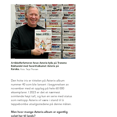
Artikkelforfatteren foran Asterix-hylla på Tronsmo
Bokhandel med favorittalbumet Asterix på
Korsika.
Foto: Terje Thorsen
Den hvite iris er tittelen på Asterix-album
nummer 40 som ble lansert i begynnelsen av
november med et opplag på hele 60 000
eksemplarer. I 2023 er det et nærmest
svimlende høyt tall, og kun en serie med status
som nettopp Asterix vil være i stand til å
teppebombe utsalgsstedene på denne måten.
Men hvor mange Asterix-album er egentlig
solgt her til lands?