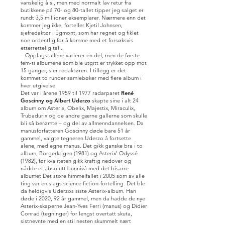
vanskelig å si, men med normalt lav retur fra
butikkene på 70- og 80-tallet tipper jeg salget er
rundt 3,5 millioner eksemplarer. Nærmere enn det
kommer jeg ikke, forteller Kjetil Johnsen,
sjefredaktør i Egmont, som har regnet og fiklet
noe ordentlig for å komme med et forsøksvis
etterrettelig tall.
– Opplagstallene varierer en del, men de første
fem-ti albumene som ble utgitt er trykket opp mot
15 ganger, sier redaktøren. I tillegg er det
kommet to runder samlebøker med flere album i
hver utgivelse.
Det var i årene 1959 til 1977 radarparet
René
Goscinny og Albert Uderzo
skapte sine i alt 24
album om Asterix, Obelix, Majestix, Miraculix,
Trubadurix og de andre gærne gallerne som skulle
bli så berømte – og del av allmenndannelsen. Da
manusforfatteren Goscinny døde bare 51 år
gammel, valgte tegneren Uderzo å fortsette
alene, med egne manus. Det gikk ganske bra i to
album, Borgerkrigen (1981) og Asterix’ Odyssé
(1982), før kvaliteten gikk kraftig nedover og
nådde et absolutt bunnivå med det bisarre
albumet Det store himmelfallet i 2005 som av alle
ting var en slags science fiction-fortelling. Det ble
da heldigvis Uderzos siste Asterix-album. Han
døde i 2020, 92 år gammel, men da hadde de nye
Asterix-skaperne Jean-Yves Ferri (manus) og Didier
Conrad (tegninger) for lengst overtatt skuta,
sistnevnte med en stil nesten skummelt nært