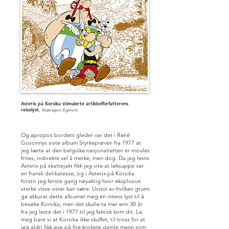
Asterix på Korsika stimulerte artikkelforfatterens
reiselyst.
I
llustrasjon: Egm
ont
Og apropos bordets gleder var det i René
Goscinnys siste album Styrkeprøven fra 1977 at
jeg lærte at den belgiske nasjonalretten er moules
frites, indirekte vel å merke, men dog. Da jeg leste
Asterix på skattejakt fikk jeg vite at løksuppe var
en fransk delikatesse, og i Asterix på Korsika
forsto jeg første gang nøyaktig hvor eksplosivt
sterke visse oster kan være. Uvisst av hvilken grunn
ga akkurat dette albumet meg en intens lyst til å
besøke Korsika, men det skulle ta mer enn 30 år
fra jeg leste det i 1977 til jeg faktisk kom dit. La
meg bare si at Korsika ikke skuffet, til tross for at
jeg aldri fikk øye på fire krokete gamle menn som