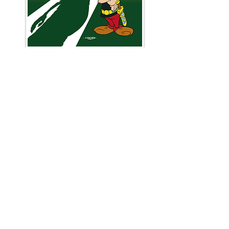
Spåmannen og Brann i rosenes leir er to av de
mest kjente eksemplene på historier der
Cæsar sender utenforstående for å skape
splid i gallerlandsbyen.
I
llustrasjon: Egm
ont