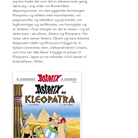
jeg kan huske det som del av leksene noen gang,
lærte jeg i ung alder om Romerrikets
ekspansjonsiver, om den egyptiske dronningen
Kleopatra og skikken med munnskjenker, om
papyrusruller og arkitektur og pyramider, om
fagforeninger og tariffavtaler, om hieroglyfer og
at sfinksen i Giza mangler en del av nesen – og alt
dette bare i ett album, Asterix og Kleopatra. Her
reiser våre venner Asterix, Obelix og hans firbente
følgesvenn Idefix og Miraculix til Egypt for å
hjelpe sistnevntes venn, aleksandrineren Linealis,
som hvis han ikke klarer å bygge et palass til
Kleopatra i løpet av tre måneder vil bli kastet til
krokodillene i Nilen.