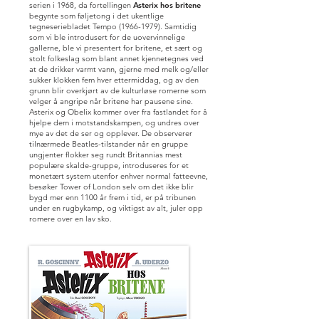
serien i 1968, da fortellingen
Asterix hos britene
begynte som føljetong i det ukentlige
tegneseriebladet Tempo
(1966-1979)
. Samtidig
som vi ble introdusert for de uovervinnelige
gallerne, ble vi presentert for britene, et sært og
stolt folkeslag som blant annet kjennetegnes ved
at de drikker varmt vann, gjerne med melk og/eller
sukker klokken fem hver ettermiddag, og av den
grunn blir overkjørt av de kulturløse romerne som
velger å angripe når britene har pausene sine.
Asterix og Obelix kommer over fra fastlandet for å
hjelpe dem i motstandskampen, og undres over
mye av det de ser og opplever. De observerer
tilnærmede Beatles-tilstander når en gruppe
ungjenter flokker seg rundt Britannias mest
populære skalde-gruppe, introduseres for et
monetært system utenfor enhver normal fatteevne,
besøker Tower of London selv om det ikke blir
bygd mer enn 1100 år frem i tid, er på tribunen
under en rugbykamp, og viktigst av alt, juler opp
romere over en lav sko.