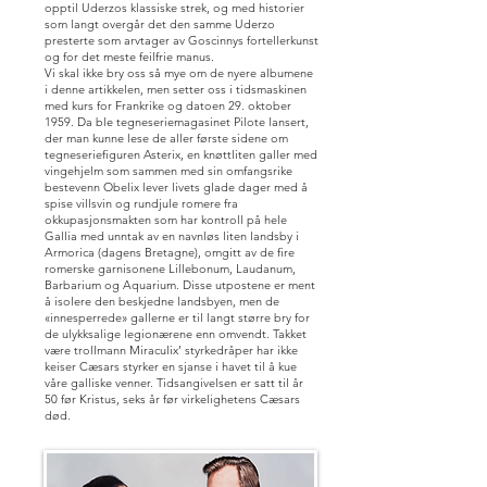
opptil Uderzos klassiske strek, og med historier
som langt overgår det den samme Uderzo
presterte som arvtager av Goscinnys fortellerkunst
og for det meste feilfrie manus.
Vi skal ikke bry oss så mye om de nyere albumene
i denne artikkelen, men setter oss i tidsmaskinen
med kurs for Frankrike og datoen 29. oktober
1959. Da ble tegneseriemagasinet Pilote lansert,
der man kunne lese de aller første sidene om
tegneseriefiguren Asterix, en knøttliten galler med
vingehjelm som sammen med sin omfangsrike
bestevenn Obelix lever livets glade dager med å
spise villsvin og rundjule romere fra
okkupasjonsmakten som har kontroll på hele
Gallia med unntak av en navnløs liten landsby i
Armorica (dagens Bretagne), omgitt av de fire
romerske garnisonene Lillebonum, Laudanum,
Barbarium og Aquarium. Disse utpostene er ment
å isolere den beskjedne landsbyen, men de
«innesperrede» gallerne er til langt større bry for
de ulykksalige legionærene enn omvendt. Takket
være trollmann Miraculix’ styrkedråper har ikke
keiser Cæsars styrker en sjanse i havet til å kue
våre galliske venner. Tidsangivelsen er satt til år
50 før Kristus, seks år før virkelighetens Cæsars
død.