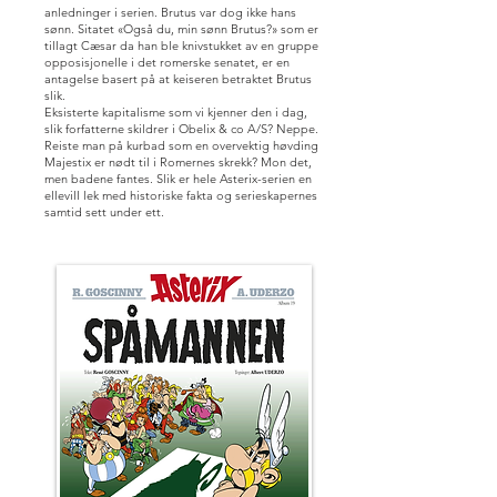
anledninger i serien. Brutus var dog ikke hans
sønn. Sitatet «Også du, min sønn Brutus?» som er
tillagt Cæsar da han ble knivstukket av en gruppe
opposisjonelle i det romerske senatet, er en
antagelse basert på at keiseren betraktet Brutus
slik.
Eksisterte kapitalisme som vi kjenner den i dag,
slik forfatterne skildrer i Obelix & co A/S? Neppe.
Reiste man på kurbad som en overvektig høvding
Majestix er nødt til i Romernes skrekk? Mon det,
men badene fantes. Slik er hele Asterix-serien en
ellevill lek med historiske fakta og serieskapernes
samtid sett under ett.