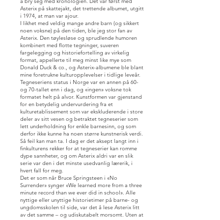
å bry seg med kronologien. Det var først med
Asterix på skattejakt, det trettende albumet, utgitt
i 1974, at man var ajour.
I likhet med veldig mange andre barn (og sikkert
noen voksne) på den tiden, ble jeg stor fan av
Asterix. Den tøylesløse og sprudlende humoren
kombinert med flotte tegninger, suveren
fargelegging og historiefortelling av virkelig
format, appellerte til meg minst like mye som
Donald Duck & co., og Asterix-albumene ble blant
mine foretrukne kulturopplevelser i tidlige leveår.
Tegneseriens status i Norge var en annen på 60-
og 70-tallet enn i dag, og «ingen» voksne tok
formatet helt på alvor. Kunstformen var gjenstand
for en betydelig undervurdering fra et
kulturetablissement som var ekskluderende i store
deler av sitt vesen og betraktet tegneserier som
lett underholdning for enkle barnesinn, og som
derfor ikke kunne ha noen større kunstnerisk verdi.
Så feil kan man ta. I dag er det aksept langt inn i
finkulturens rekker for at tegneserier kan romme
dype sannheter, og om Asterix aldri var en slik
serie var den i det minste usedvanlig lærerik, i
hvert fall for meg.
Det er som når Bruce Springsteen i «No
Surrender» synger «We learned more from a three
minute record than we ever did in school». Alle
nyttige eller unyttige historietimer på barne- og
ungdomsskolen til side, var det å lese Asterix litt
av det samme – og udiskutabelt morsomt. Uten at