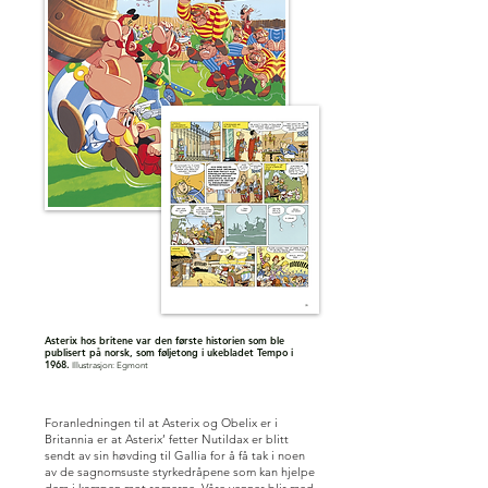
Asterix hos britene var den første historien som ble
publisert på norsk, som føljetong i ukebladet Tempo i
1968.
Illustrasjon:
Egmont
Foranledningen til at Asterix og Obelix er i
Britannia er at Asterix’ fetter Nutildax er blitt
sendt av sin høvding til Gallia for å få tak i noen
av de sagnomsuste styrkedråpene som kan hjelpe