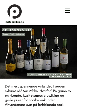
matogdrikke.no
AFRIKANSK ViN
Tekst: Geir Salvesen
Toppviner fra Afrika! Med
rockefaktor
Det mest spennende vinlandet i verden
akkurat nå? Sør-Afrika. Hvorfor? På grunn av
en rivende, kvalitetsmessig utvikling og
gode priser for norske vinkunder.
Vinverdenens svar på forfriskende rock