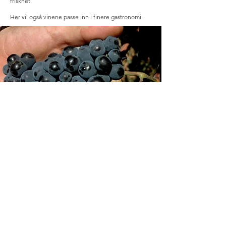
friskhet.
Her vil også vinene passe inn i finere gastronomi.
Pinotage-druer. Den eneste innfødte druetypen. Som
ikke er kopiert av noen andre land. Foto: Geir Salvesen
Pinotage
Pinotage er Sør-Afrikas egen signaturdrue, skapt
ved å krysse Pinot Noir og Cinsault. Tidligere kunne
den være tung og litt røff, men moderne pinotage
er ofte saftigere, friskere og mer nyansert. Smakene
kan gå mot mørke bær, plomme, røyk, kaffe, krydder
og jord. Til mat passer Pinotage særlig godt til braai,
boerewors (grove pølser), lam, svin med grillskorpe,