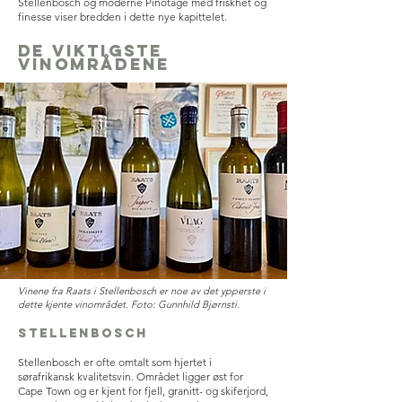
Stellenbosch og moderne Pinotage med friskhet og
finesse viser bredden i dette nye kapittelet.
de viktigste
vinområdene
Vinene fra Raats i Stellenbosch er noe av det ypperste i
dette kjente vinområdet. Foto: Gunnhild Bjørnsti.
Stellenbosch
Stellenbosch er ofte omtalt som hjertet i
sørafrikansk kvalitetsvin. Området ligger øst for
Cape Town og er kjent for fjell, granitt- og skiferjord,