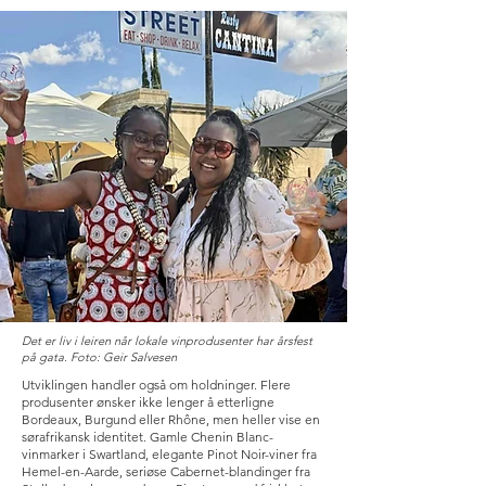
Det er liv i leiren når lokale vinprodusenter har årsfest
på gata. Foto: Geir Salvesen
Utviklingen handler også om holdninger. Flere
produsenter ønsker ikke lenger å etterligne
Bordeaux, Burgund eller Rhône, men heller vise en
sørafrikansk identitet. Gamle Chenin Blanc-
vinmarker i Swartland, elegante Pinot Noir-viner fra
Hemel-en-Aarde, seriøse Cabernet-blandinger fra