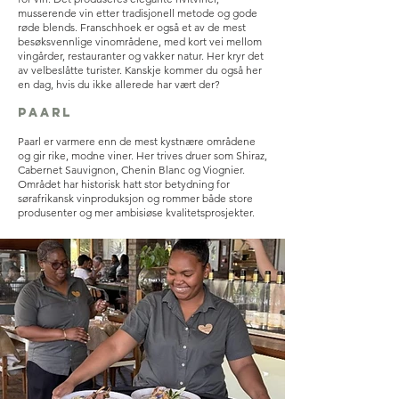
musserende vin etter tradisjonell metode og gode
røde blends. Franschhoek er også et av de mest
besøksvennlige vinområdene, med kort vei mellom
vingårder, restauranter og vakker natur. Her kryr det
av velbeslåtte turister. Kanskje kommer du også her
en dag, hvis du ikke allerede har vært der?
Paarl
Paarl er varmere enn de mest kystnære områdene
og gir rike, modne viner. Her trives druer som Shiraz,
Cabernet Sauvignon, Chenin Blanc og Viognier.
Området har historisk hatt stor betydning for
sørafrikansk vinproduksjon og rommer både store
produsenter og mer ambisiøse kvalitetsprosjekter.