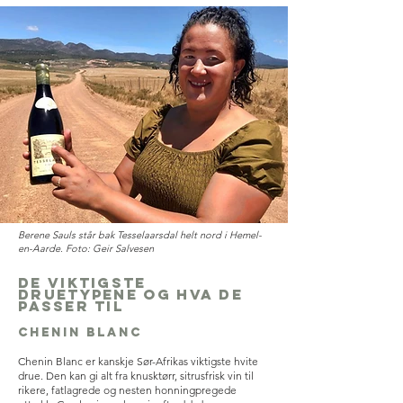
Berene Sauls står bak Tesselaarsdal helt nord i Hemel-
en-Aarde. Foto: Geir Salvesen
De viktigste
druetypene og hva de
passer til
Chenin Blanc
Chenin Blanc er kanskje Sør-Afrikas viktigste hvite
drue. Den kan gi alt fra knusktørr, sitrusfrisk vin til
rikere, fatlagrede og nesten honningpregede