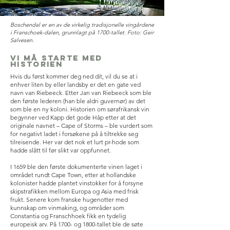
Boschendal er en av de virkelig tradisjonelle vingårdene
i Franschoek-dalen, grunnlagt på 1700-tallet. Foto: Geir
Salvesen.
Vi må starte med
historien
Hvis du først kommer deg ned dit, vil du se at i
enhver liten by eller landsby er det en gate ved
navn van Riebeeck. Etter Jan van Riebeeck som ble
den første lederen (han ble aldri guvernør) av det
som ble en ny koloni. Historien om sørafrikansk vin
begynner ved Kapp det gode Håp etter at det
originale navnet – Cape of Storms – ble vurdert som
for negativt ladet i forsøkene på å tiltrekke seg
tilreisende. Her var det nok et lurt pr-hode som
hadde slått til før slikt var oppfunnet.
I 1659 ble den første dokumenterte vinen laget i
området rundt Cape Town, etter at hollandske
kolonister hadde plantet vinstokker for å forsyne
skipstrafikken mellom Europa og Asia med frisk
frukt. Senere kom franske hugenotter med
kunnskap om vinmaking, og områder som
Constantia og Franschhoek fikk en tydelig
europeisk arv. På 1700- og 1800-tallet ble de søte