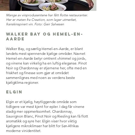
Mange av vinprodusentene har fått flotte restauranter.
Her er maten fra Creation, som lager utmerket,
franskinspirert vin. Foto: Geir Salvesen
Walker Bay og Hemel-en-
Aarde
Walker Bay, og særlig Hemel-en-Aarde, er blant
landets mest spennende kjølige områder. Navnet
Hemel-en-Aarde betyr omtrent «himmel og jord»,
og vinene kan virkelig ha en luftig eleganse. Pinot
Noir og Chardonnay er stjernene her, ofte med en
friskhet og finesse som gjør at området
sammenlignes med noen av verdens beste
kjøligklima-regioner.
Elgin
Elgin er et kjølig, høytliggende område som
tidligere var mest kjent for epler. I dag får vinene
stadig mer oppmerksomhet. Chardonnay,
Sauvignon Blanc, Pinot Noir og Riesling kan få flott
aromatikk og syre her. Elgin viser hvor viktig
kjøligere mikroklimaer har blitt for Sør-Afrikas
moderne vinidentitet.