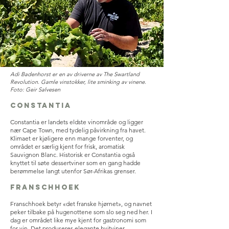
Adi Badenhorst er en av driverne av The Swartland
Revolution. Gamle vinstokker, lite sminking av vinene.
Foto: Geir Salvesen
Constantia
Constantia er landets eldste vinområde og ligger
nær Cape Town, med tydelig påvirkning fra havet.
Klimaet er kjøligere enn mange forventer, og
området er særlig kjent for frisk, aromatisk
Sauvignon Blanc. Historisk er Constantia også
knyttet til søte dessertviner som en gang hadde
berømmelse langt utenfor Sør-Afrikas grenser.
Franschhoek
Franschhoek betyr «det franske hjørnet», og navnet
peker tilbake på hugenottene som slo seg ned her. I
dag er området like mye kjent for gastronomi som
for vin. Det produseres elegante hvitviner,