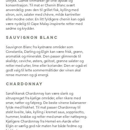
uttrykk. Gamle vinmarker gir ofte dybde og
konsentrasjon. Til mat er Chenin Blanc svært
anvendelig: prøv den til grillet fisk, kylling med
sitron, svin, salater med chèvre, milde karriretter
eller modne oster. En litt fyldigere chenin kan også
være nydelig til Cape Malay-inspirerte retter med
sødme og krydder.
Sauvignon Blanc
Sauvignon Blanc fra kystnære områder som
Constantia, Darling og Elgin kan være frisk, grønn,
aromatisk og mineralsk. Den passer glimrende til
skalldyr, ceviche, østers, geitost, grønne salater og
retter med urter, lime eller koriander. Den er også et
godt valg til lette sommermåltider der vinen skal
rense munnen og gi energi.
Chardonnay
Sørafrikansk Chardonnay kan være slank og
sitruspreget fra kjølige områder, eller rikere med
smør, nøtter og fatpreg. De beste vinene balanserer
fylde med friskhet. Til mat passer Chardonnay til
stekt kveite, laks, kylling i kremet saus, sopprisotto,
hummer, krabbe og retter med smør eller nøttepreg.
Kjøligere Chardonnay fra Hemel-en-Aarde eller
Elgin er særlig god når maten har både fedme og