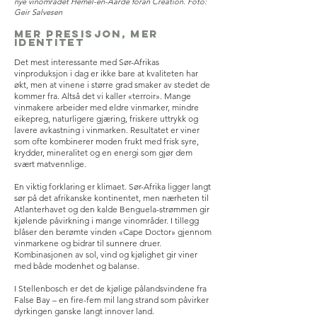
nye vinområdet Hemel-en-Aarde foran Creation. Foto:
Geir Salvesen
Mer presisjon, mer
identitet
Det mest interessante med Sør-Afrikas
vinproduksjon i dag er ikke bare at kvaliteten har
økt, men at vinene i større grad smaker av stedet de
kommer fra. Altså det vi kaller «terroir». Mange
vinmakere arbeider med eldre vinmarker, mindre
eikepreg, naturligere gjæring, friskere uttrykk og
lavere avkastning i vinmarken. Resultatet er viner
som ofte kombinerer moden frukt med frisk syre,
krydder, mineralitet og en energi som gjør dem
svært matvennlige.
En viktig forklaring er klimaet. Sør-Afrika ligger langt
sør på det afrikanske kontinentet, men nærheten til
Atlanterhavet og den kalde Benguela-strømmen gir
kjølende påvirkning i mange vinområder. I tillegg
blåser den berømte vinden «Cape Doctor» gjennom
vinmarkene og bidrar til sunnere druer.
Kombinasjonen av sol, vind og kjølighet gir viner
med både modenhet og balanse.
I Stellenbosch er det de kjølige pålandsvindene fra
False Bay – en fire-fem mil lang strand som påvirker
dyrkingen ganske langt innover land.