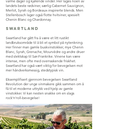
varme dager og kjølende vinder. Her lages noen av
landets beste rødviner, særlig Cabernet Sauvignon,
Merlot, Syrah og Bordeaux-inspirerte blends. Men
Stellenbosch lager også flotte hvitviner, spesielt
Chenin Blanc og Chardonnay.
Swartland
Swartland har gått fra å være et litt rustikt
landbruksområde til å bli et symbol på nytenkning.
Her finner man gamle buskvinstokker, mye Chenin
Blanc, Syrah, Grenache, Mourvèdre og andre druer
med slektskap til Sør-Frankrike. Vinene kan være
intense, men ofte med overraskende friskhet.
Swartland har også vært viktig for bevegelsen mot
mer håndverksmessig, stedstypisk vin.
Eksemplifisert gjennom bevegelsen Swartland
Revolution der unge vinmakere gikk sammen om å
få til et moderne uttrykk ved hjelp av gamle
vinstokker. Vi kan nesten snakke om en slags
rock’n’roll-bevegelse!