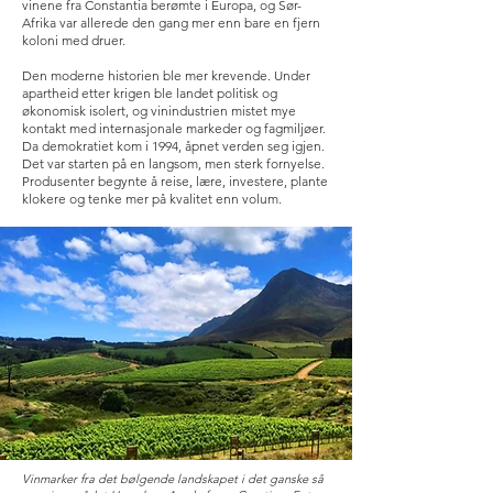
vinene fra Constantia berømte i Europa, og Sør-
Afrika var allerede den gang mer enn bare en fjern
koloni med druer.
Den moderne historien ble mer krevende. Under
apartheid etter krigen ble landet politisk og
økonomisk isolert, og vinindustrien mistet mye
kontakt med internasjonale markeder og fagmiljøer.
Da demokratiet kom i 1994, åpnet verden seg igjen.
Det var starten på en langsom, men sterk fornyelse.
Produsenter begynte å reise, lære, investere, plante
klokere og tenke mer på kvalitet enn volum.
Vinmarker fra det bølgende landskapet i det ganske så