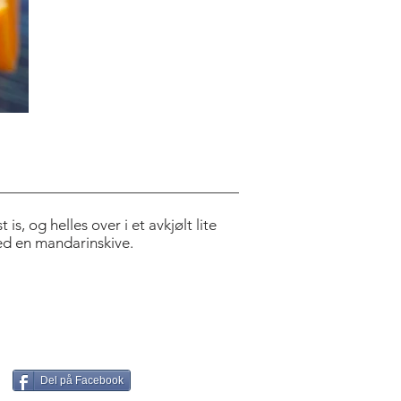
is, og helles over i et avkjølt lite
ed en mandarinskive.
Del på Facebook