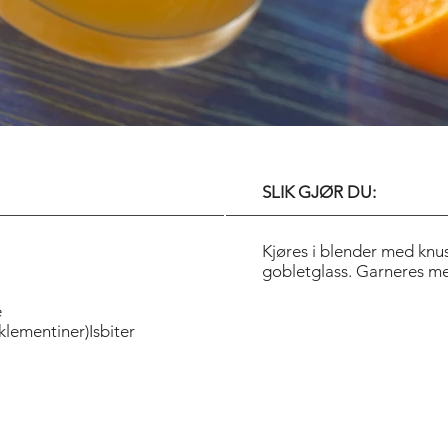
SLIK GJØR DU:
Kjøres i blender med knust 
gobletglass. Garneres m
e
klementiner)Isbiter